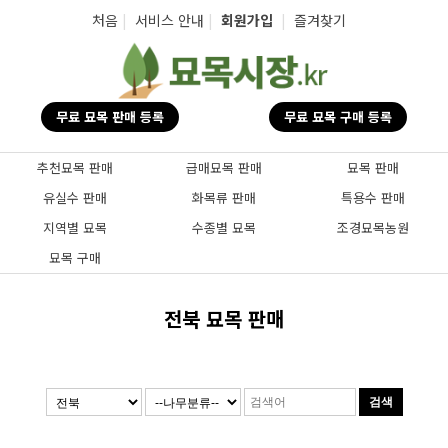
탑메뉴 바로가기
본문 바로가기
처음
|
서비스 안내
|
회원가입
|
즐겨찾기
무료 묘목 판매 등록
무료 묘목 구매 등록
추천묘목 판매
급매묘목 판매
묘목 판매
유실수 판매
화목류 판매
특용수 판매
지역별 묘목
수종별 묘목
조경묘목농원
묘목 구매
전북 묘목 판매