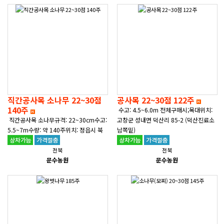
직간공사목 소나무 22~30점
공사목 22~30점 122주
140주
수고: 4.5~6.0m 전체구매시;목대위치:
직간공사목 소나무규격: 22~30cm수고:
고창군 성내면 덕산리 85-2 (덕산진료소
5.5~7m수량: 약 140주위치: 정읍시 북
남쪽밑)
면 복흥리 산 84-3문의: 010-3671-472
5(작업상차 가능)---2026. 03. 01. 사..
전북
전북
문수농원
문수농원