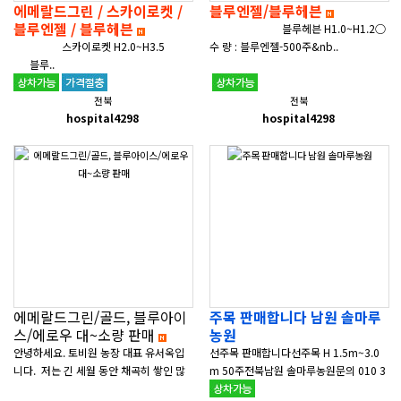
에메랄드그린 / 스카이로켓 /
블루엔젤/블루헤븐
블루엔젤 / 블루헤븐
블루헤븐 H1.0~H1.2○
스카이로켓 H2.0~H3.5
수 량 : 블루엔젤-500주&nb..
블루..
전북
전북
hospital4298
hospital4298
에메랄드그린/골드, 블루아이
주목 판매합니다 남원 솔마루
스/에로우 대~소량 판매
농원
안녕하세요. 토비원 농장 대표 유서옥입
선주목 판매합니다선주목 H 1.5m~3.0
니다. 저는 긴 세월 동안 채곡히 쌓인 많
m 50주전북남원 솔마루농원문의 010 3
은 생산 기술과 재배 노하우를 보유한 신
223 0397 &..